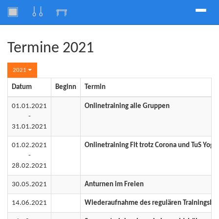
Toggle
naviga
Termine 2021
2021
Datum
Beginn
Termin
01.01.2021
Onlinetraining alle Gruppen
-
31.01.2021
01.02.2021
Onlinetraining Fit trotz Corona und TuS Yoga
-
28.02.2021
30.05.2021
Anturnen im Freien
14.06.2021
Wiederaufnahme des regulären Trainingsbet