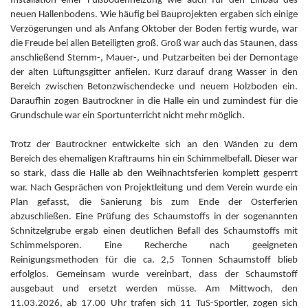
Installation einer Fußbodenheizung wie auch für den Einbau des
neuen Hallenbodens. Wie häufig bei Bauprojekten ergaben sich einige
Verzögerungen und als Anfang Oktober der Boden fertig wurde, war
die Freude bei allen Beteiligten groß. Groß war auch das Staunen, dass
anschließend Stemm-, Mauer-, und Putzarbeiten bei der Demontage
der alten Lüftungsgitter anfielen. Kurz darauf drang Wasser in den
Bereich zwischen Betonzwischendecke und neuem Holzboden ein.
Daraufhin zogen Bautrockner in die Halle ein und zumindest für die
Grundschule war ein Sportunterricht nicht mehr möglich.
Trotz der Bautrockner entwickelte sich an den Wänden zu dem
Bereich des ehemaligen Kraftraums hin ein Schimmelbefall. Dieser war
so stark, dass die Halle ab den Weihnachtsferien komplett gesperrt
war. Nach Gesprächen von Projektleitung und dem Verein wurde ein
Plan gefasst, die Sanierung bis zum Ende der Osterferien
abzuschließen. Eine Prüfung des Schaumstoffs in der sogenannten
Schnitzelgrube ergab einen deutlichen Befall des Schaumstoffs mit
Schimmelsporen. Eine Recherche nach geeigneten
Reinigungsmethoden für die ca. 2,5 Tonnen Schaumstoff blieb
erfolglos. Gemeinsam wurde vereinbart, dass der Schaumstoff
ausgebaut und ersetzt werden müsse. Am Mittwoch, den
11.03.2026, ab 17.00 Uhr trafen sich 11 TuS-Sportler, zogen sich