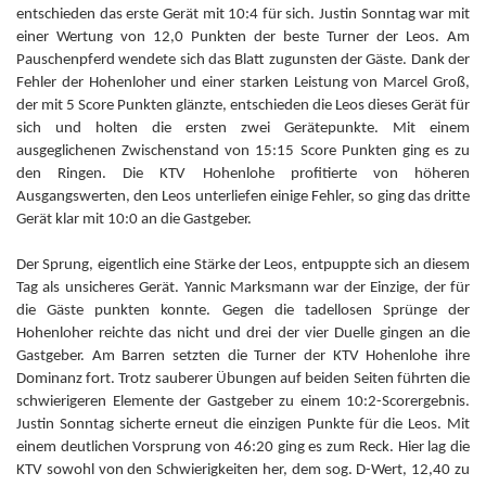
entschieden das erste Gerät mit 10:4 für sich. Justin Sonntag war mit
einer Wertung von 12,0 Punkten der beste Turner der Leos. Am
Pauschenpferd wendete sich das Blatt zugunsten der Gäste. Dank der
Fehler der Hohenloher und einer starken Leistung von Marcel Groß,
der mit 5 Score Punkten glänzte, entschieden die Leos dieses Gerät für
sich und holten die ersten zwei Gerätepunkte. Mit einem
ausgeglichenen Zwischenstand von 15:15 Score Punkten ging es zu
den Ringen. Die KTV Hohenlohe profitierte von höheren
Ausgangswerten, den Leos unterliefen einige Fehler, so ging das dritte
Gerät klar mit 10:0 an die Gastgeber.
Der Sprung, eigentlich eine Stärke der Leos, entpuppte sich an diesem
Tag als unsicheres Gerät. Yannic Marksmann war der Einzige, der für
die Gäste punkten konnte. Gegen die tadellosen Sprünge der
Hohenloher reichte das nicht und drei der vier Duelle gingen an die
Gastgeber. Am Barren setzten die Turner der KTV Hohenlohe ihre
Dominanz fort. Trotz sauberer Übungen auf beiden Seiten führten die
schwierigeren Elemente der Gastgeber zu einem 10:2-Scorergebnis.
Justin Sonntag sicherte erneut die einzigen Punkte für die Leos. Mit
einem deutlichen Vorsprung von 46:20 ging es zum Reck. Hier lag die
KTV sowohl von den Schwierigkeiten her, dem sog. D-Wert, 12,40 zu