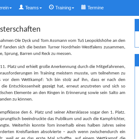
erein
Teams
Training
Termine
sterschaften
 nahmen Ole Dyck und Tom Assmann vom TuS Leopoldshöhe an den
pf fanden sich die besten Turner Nordrhein-Westfalens zusammen,
ge, Sprung, Barren und Reck zu messen.
n 11. Platz und erhielt große Anerkennung durch die Mitgefahrenen,
erausforderungen im Training meistern musste, um teilnehmen zu
ts vor dem Wettkampf: 'Ich bin stolz auf ihn, dass er nach den
 die Entschlossenheit gezeigt hat, erneut anzutreten und sich so
tischen Elemente an den Ringen in Erinnerung sowie sein Salto am
 landen zu können.
ampfklasse den 6. Platz und seiner Altersklasse sogar den 1. Platz.
prungtisch beeindruckte das Publikum und auch die Kampfrichter,
langte. Weiterhin konnte Tom innerhalb eines halben Jahres seine
forderten Kreisflanken absolvierte – auch wenn zwischendurch ein
lz, weil er es das erste Mal schaffte, auf einem Wettkampf die