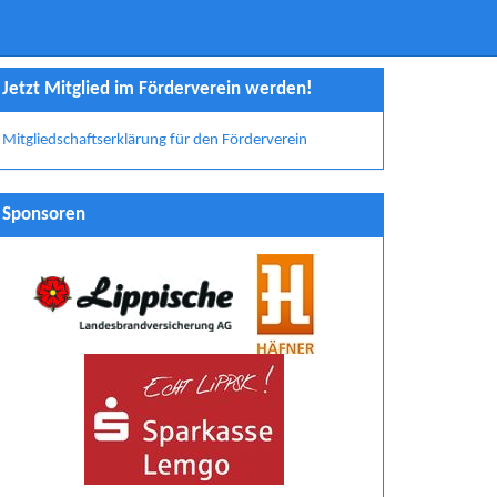
Jetzt Mitglied im Förderverein werden!
Mitgliedschaftserklärung für den Förderverein
Sponsoren