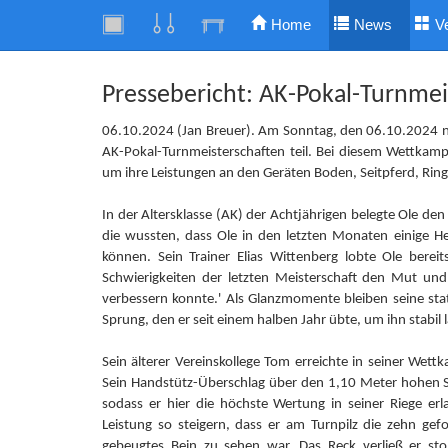
Home
News
V
Pressebericht: AK-Pokal-Turnmei
06.10.2024 (Jan Breuer). Am Sonntag, den 06.10.2024
AK-Pokal-Turnmeisterschaften teil. Bei diesem Wettkam
um ihre Leistungen an den Geräten Boden, Seitpferd, Rin
In der Altersklasse (AK) der Achtjährigen belegte Ole de
die wussten, dass Ole in den letzten Monaten einige H
können. Sein Trainer Elias Wittenberg lobte Ole berei
Schwierigkeiten der letzten Meisterschaft den Mut und
verbessern konnte.' Als Glanzmomente bleiben seine sta
Sprung, den er seit einem halben Jahr übte, um ihn stabil
Sein älterer Vereinskollege Tom erreichte in seiner Wettk
Sein Handstütz-Überschlag über den 1,10 Meter hohen S
sodass er hier die höchste Wertung in seiner Riege er
Leistung so steigern, dass er am Turnpilz die zehn ge
gebeugtes Bein zu sehen war. Das Reck verließ er sto