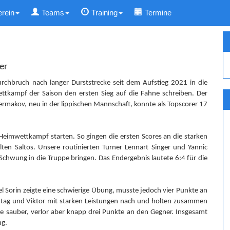
erein
Teams
Training
Termine
er
rchbruch nach langer Durststrecke seit dem Aufstieg 2021 in die
ettkampf der Saison den ersten Sieg auf die Fahne schreiben. Der
Jermakov, neu in der lippischen Mannschaft, konnte als Topscorer 17
Heimwettkampf starten. So gingen die ersten Scores an die starken
en Saltos. Unsere routinierten Turner Lennart Singer und Yannic
hwung in die Truppe bringen. Das Endergebnis lautete 6:4 für die
el Sorin zeigte eine schwierige Übung, musste jedoch vier Punkte an
nntag und Viktor mit starken Leistungen nach und holten zusammen
e sauber, verlor aber knapp drei Punkte an den Gegner. Insgesamt
ng.