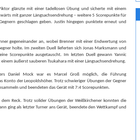
ktor glänzte mit einer tadellosen Übung und sicherte mit einem
kwärts mit ganzer Längsachsendrehung – weitere 5 Scorepunkte für
 Gegnern geschlagen geben. Justin hingegen punktete erneut und
enner gegeneinander an, wobei Brenner mit einer Endwertung von
gner holte. Im zweiten Duell lieferten sich Jonas Marksmann und
ine Scorepunkte ausgetauscht. Im letzten Duell gewann Yannic
einem äußerst sauberen Tsukahara mit einer Längsachsendrehung.
ners Daniel Mock war es Marcel Groß möglich, die Führung
das Konto der Leopoldshöher. Trotz schwieriger Übungen der Gegner
insammeln und beendeten das Gerät mit 7:4 Scorepunkten.
 dem Reck. Trotz solider Übungen der Weißkirchener konnten die
ann ging als letzter Turner ans Gerät, beendete den Wettkampf und