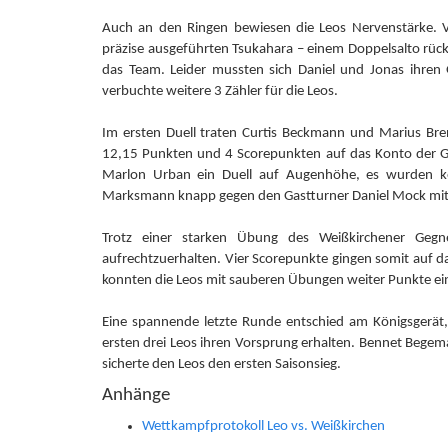
Auch an den Ringen bewiesen die Leos Nervenstärke. Vi
präzise ausgeführten Tsukahara – einem Doppelsalto rüc
das Team. Leider mussten sich Daniel und Jonas ihren
verbuchte weitere 3 Zähler für die Leos.
Im ersten Duell traten Curtis Beckmann und Marius Br
12,15 Punkten und 4 Scorepunkten auf das Konto der Ge
Marlon Urban ein Duell auf Augenhöhe, es wurden ke
Marksmann knapp gegen den Gastturner Daniel Mock mit 
Trotz einer starken Übung des Weißkirchener Geg
aufrechtzuerhalten. Vier Scorepunkte gingen somit auf 
konnten die Leos mit sauberen Übungen weiter Punkte e
Eine spannende letzte Runde entschied am Königsgerät,
ersten drei Leos ihren Vorsprung erhalten. Bennet Begem
sicherte den Leos den ersten Saisonsieg.
Anhänge
Wettkampfprotokoll Leo vs. Weißkirchen