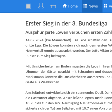
Home
News
V
Erster Sieg in der 3. Bundesliga
Ausgehungerte Löwen verbuchen ersten Zähl
14.09.2024 (Die Mannschaft). Die Leos schaffen den Du
dritte Liga. Die Löwen konnten sich nach dem ersten W
Heimvorteil konnte ausgespielt werden. Der Lette Viktor 
Punkte zum Sieg beitragen.
Mit Unsicherheiten am Boden mussten die Leos in ihren 
Übungen der Gäste, gespickt mit Schrauben und doppelt
Marksmann konnten die Unsicherheiten ausmerzen und Sc
Gäste aus Weißkirchen.
Am Seitpferd entwickelte sich ein spannendes Duell. Dani
die Gastturner abgeben. Anschließend legten Justin So
10 Punkte für den TuS. Neuzugang Nils Strohmeier turnt
sicherte sich der TuS am Seitpferd mit 10:7 einen Vorspru