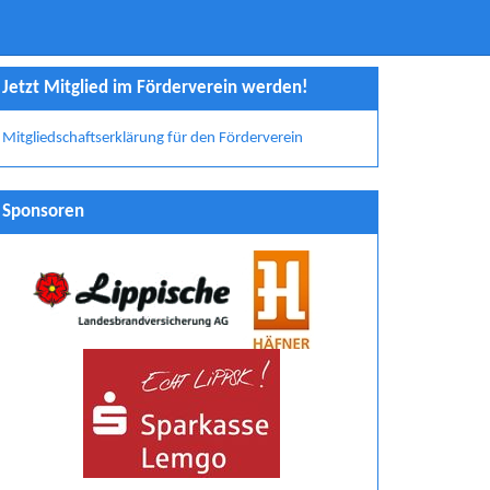
Jetzt Mitglied im Förderverein werden!
Mitgliedschaftserklärung für den Förderverein
Sponsoren