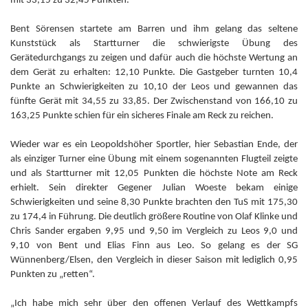
mit 33,15 zu 32,45 Punkten.
Bent Sörensen startete am Barren und ihm gelang das seltene
Kunststück als Startturner die schwierigste Übung des
Gerätedurchgangs zu zeigen und dafür auch die höchste Wertung an
dem Gerät zu erhalten: 12,10 Punkte. Die Gastgeber turnten 10,4
Punkte an Schwierigkeiten zu 10,10 der Leos und gewannen das
fünfte Gerät mit 34,55 zu 33,85. Der Zwischenstand von 166,10 zu
163,25 Punkte schien für ein sicheres Finale am Reck zu reichen.
Wieder war es ein Leopoldshöher Sportler, hier Sebastian Ende, der
als einziger Turner eine Übung mit einem sogenannten Flugteil zeigte
und als Startturner mit 12,05 Punkten die höchste Note am Reck
erhielt. Sein direkter Gegener Julian Woeste bekam einige
Schwierigkeiten und seine 8,30 Punkte brachten den TuS mit 175,30
zu 174,4 in Führung. Die deutlich größere Routine von Olaf Klinke und
Chris Sander ergaben 9,95 und 9,50 im Vergleich zu Leos 9,0 und
9,10 von Bent und Elias Finn aus Leo. So gelang es der SG
Wünnenberg/Elsen, den Vergleich in dieser Saison mit lediglich 0,95
Punkten zu „retten“.
„Ich habe mich sehr über den offenen Verlauf des Wettkampfs