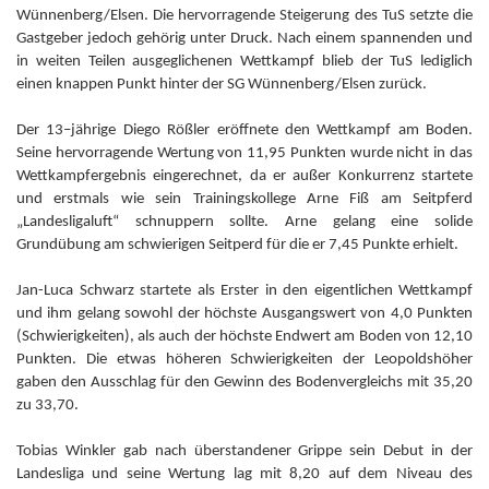
Wünnenberg/Elsen. Die hervorragende Steigerung des TuS setzte die
Gastgeber jedoch gehörig unter Druck. Nach einem spannenden und
in weiten Teilen ausgeglichenen Wettkampf blieb der TuS lediglich
einen knappen Punkt hinter der SG Wünnenberg/Elsen zurück.
Der 13–jährige Diego Rößler eröffnete den Wettkampf am Boden.
Seine hervorragende Wertung von 11,95 Punkten wurde nicht in das
Wettkampfergebnis eingerechnet, da er außer Konkurrenz startete
und erstmals wie sein Trainingskollege Arne Fiß am Seitpferd
„Landesligaluft“ schnuppern sollte. Arne gelang eine solide
Grundübung am schwierigen Seitperd für die er 7,45 Punkte erhielt.
Jan-Luca Schwarz startete als Erster in den eigentlichen Wettkampf
und ihm gelang sowohl der höchste Ausgangswert von 4,0 Punkten
(Schwierigkeiten), als auch der höchste Endwert am Boden von 12,10
Punkten. Die etwas höheren Schwierigkeiten der Leopoldshöher
gaben den Ausschlag für den Gewinn des Bodenvergleichs mit 35,20
zu 33,70.
Tobias Winkler gab nach überstandener Grippe sein Debut in der
Landesliga und seine Wertung lag mit 8,20 auf dem Niveau des