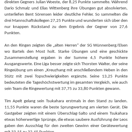
direkten Gegners Julian Woeste, der 8,25 Punkte sammelte. Während
Dario Schmalz und Elias Wittenberg ihre Übungen gut absolvierten,
unterliefen Bent Sörensen leider deutliche Fehler. So sammelten die
drei Mannschaftskollegen 27,25 Punkte und wunderten sich über den
nur knappen Rückstand zu dem Ergebnis der Gegner von 27,6
Punkten.
An den Ringen zeigten die „alten Herren“ der SG Wünnenberg/Elsen
wo Bartels den Most holt. Starke Übungen und eine geschickte
Zusammenstellung ergaben in der Summe 4,5 Punkte höhere
Ausgangswerte. Eine Liga besser zeigte sich Thorsten Walter, der seine
Ringeübung um einen „Kreuzhang mit anschließendem Heben in den
Stütz mit zwei Topschwierigkeiten ergänzte. Seine 13,25 Punkte
bedeuteten die Tageshöchstwertung im gesamten Vergleich, wie auch
sein Team die Ringewertung mit 37,75 zu 33,80 Punkten gewann.
Tim Apelt gelang sein Tsukahara erstmals in den Stand zu landen.
11,55 Punkte waren die beste Sprungwertung am vierten Gerät. Die
Gastgeber zeigten mit einem Überschlag-Salto und einem Tsukahara
etwas höherwertige Sprünge, die etwas saubere Ausführung der Leos
gaben den Ausschlag für den zweiten Gewinn einer Gerätewertung