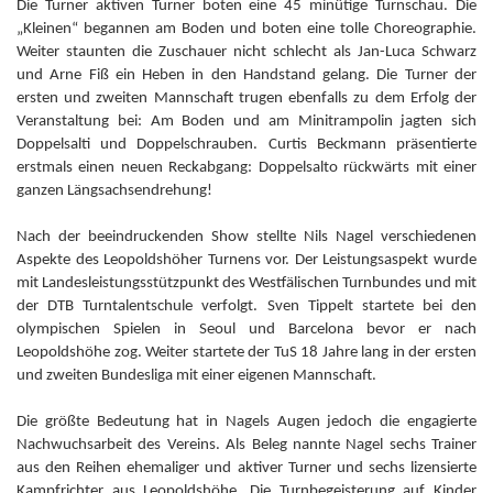
Die Turner aktiven Turner boten eine 45 minütige Turnschau. Die
„Kleinen“ begannen am Boden und boten eine tolle Choreographie.
Weiter staunten die Zuschauer nicht schlecht als Jan-Luca Schwarz
und Arne Fiß ein Heben in den Handstand gelang. Die Turner der
ersten und zweiten Mannschaft trugen ebenfalls zu dem Erfolg der
Veranstaltung bei: Am Boden und am Minitrampolin jagten sich
Doppelsalti und Doppelschrauben. Curtis Beckmann präsentierte
erstmals einen neuen Reckabgang: Doppelsalto rückwärts mit einer
ganzen Längsachsendrehung!
Nach der beeindruckenden Show stellte Nils Nagel verschiedenen
Aspekte des Leopoldshöher Turnens vor. Der Leistungsaspekt wurde
mit Landesleistungsstützpunkt des Westfälischen Turnbundes und mit
der DTB Turntalentschule verfolgt. Sven Tippelt startete bei den
olympischen Spielen in Seoul und Barcelona bevor er nach
Leopoldshöhe zog. Weiter startete der TuS 18 Jahre lang in der ersten
und zweiten Bundesliga mit einer eigenen Mannschaft.
Die größte Bedeutung hat in Nagels Augen jedoch die engagierte
Nachwuchsarbeit des Vereins. Als Beleg nannte Nagel sechs Trainer
aus den Reihen ehemaliger und aktiver Turner und sechs lizensierte
Kampfrichter aus Leopoldshöhe. Die Turnbegeisterung auf Kinder