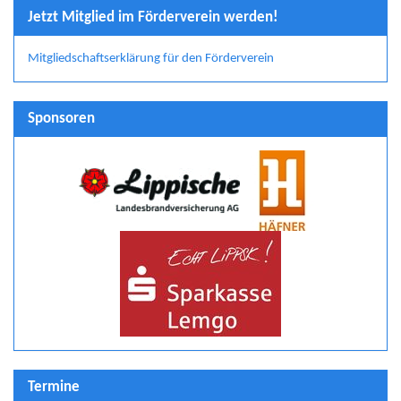
Jetzt Mitglied im Förderverein werden!
Mitgliedschaftserklärung für den Förderverein
Sponsoren
Termine