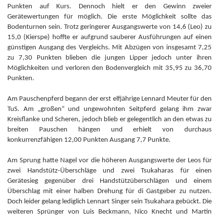
Punkten auf Kurs. Dennoch hielt er den Gewinn zweier
Gerätewertungen für möglich. Die erste Möglichkeit sollte das
Bodenturnen sein. Trotz geringerer Ausgangswerte von 14,6 (Leo) zu
15,0 (Kierspe) hoffte er aufgrund sauberer Ausführungen auf einen
günstigen Ausgang des Vergleichs. Mit Abzügen von insgesamt 7,25
zu 7,30 Punkten blieben die jungen Lipper jedoch unter ihren
Möglichkeiten und verloren den Bodenvergleich mit 35,95 zu 36,70
Punkten.
Am Pauschenpferd begann der erst elfjährige Lennard Meuter für den
TuS. Am „großen“ und ungewohnten Seitpferd gelang ihm zwar
Kreisflanke und Scheren, jedoch blieb er gelegentlich an den etwas zu
breiten Pauschen hängen und erhielt von durchaus
konkurrenzfähigen 12,00 Punkten Ausgang 7,7 Punkte.
Am Sprung hatte Nagel vor die höheren Ausgangswerte der Leos für
zwei Handstütz-Überschläge und zwei Tsukaharas für einen
Gerätesieg gegenüber drei Handstützüberschlägen und einem
Überschlag mit einer halben Drehung für di Gastgeber zu nutzen.
Doch leider gelang lediglich Lennart Singer sein Tsukahara gebückt. Die
weiteren Sprünger von Luis Beckmann, Nico Knecht und Martin