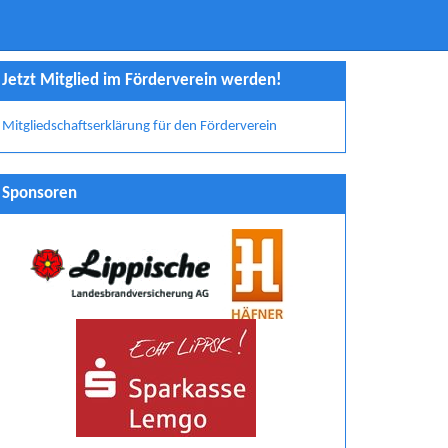
Jetzt Mitglied im Förderverein werden!
Mitgliedschaftserklärung für den Förderverein
Sponsoren