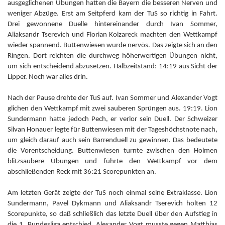
ausgeglichenen Übungen hatten die Bayern die besseren Nerven und
weniger Abzüge. Erst am Seitpferd kam der TuS so richtig in Fahrt.
Drei gewonnene Duelle hintereinander durch Ivan Sommer,
Aliaksandr Tserevich und Florian Kolzareck machten den Wettkampf
wieder spannend. Buttenwiesen wurde nervös. Das zeigte sich an den
Ringen. Dort reichten die durchweg höherwertigen Übungen nicht,
um sich entscheidend abzusetzen. Halbzeitstand: 14:19 aus Sicht der
Lipper. Noch war alles drin.
Nach der Pause drehte der TuS auf. Ivan Sommer und Alexander Vogt
glichen den Wettkampf mit zwei sauberen Sprüngen aus. 19:19. Lion
Sundermann hatte jedoch Pech, er verlor sein Duell. Der Schweizer
Silvan Honauer legte für Buttenwiesen mit der Tageshöchstnote nach,
um gleich darauf auch sein Barrenduell zu gewinnen. Das bedeutete
die Vorentscheidung. Buttenwiesen turnte zwischen den Holmen
blitzsaubere Übungen und führte den Wettkampf vor dem
abschließenden Reck mit 36:21 Scorepunkten an.
Am letzten Gerät zeigte der TuS noch einmal seine Extraklasse. Lion
Sundermann, Pavel Dykmann und Aliaksandr Tserevich holten 12
Scorepunkte, so daß schließlich das letzte Duell über den Aufstieg in
die 1. Bundesliga entschied. Alexander Vogt musste gegen Matthias