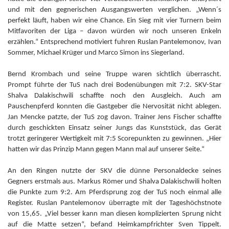
und mit den gegnerischen Ausgangswerten verglichen. „Wenn´s
perfekt läuft, haben wir eine Chance. Ein Sieg mit vier Turnern beim
Mitfavoriten der Liga – davon würden wir noch unseren Enkeln
erzählen.“ Entsprechend motiviert fuhren Ruslan Pantelemonov, Ivan
Sommer, Michael Krüger und Marco Simon ins Siegerland.
Bernd Krombach und seine Truppe waren sichtlich überrascht.
Prompt führte der TuS nach drei Bodenübungen mit 7:2. SKV-Star
Shalva Dalakischwili schaffte noch den Ausgleich. Auch am
Pauschenpferd konnten die Gastgeber die Nervosität nicht ablegen.
Jan Mencke patzte, der TuS zog davon. Trainer Jens Fischer schaffte
durch geschickten Einsatz seiner Jungs das Kunststück, das Gerät
trotzt geringerer Wertigkeit mit 7:5 Scorepunkten zu gewinnen. „Hier
hatten wir das Prinzip Mann gegen Mann mal auf unserer Seite.“
An den Ringen nutzte der SKV die dünne Personaldecke seines
Gegners erstmals aus. Markus Römer und Shalva Dalakischwili holten
die Punkte zum 9:2. Am Pferdsprung zog der TuS noch einmal alle
Register. Ruslan Pantelemonov überragte mit der Tageshöchstnote
von 15,65. „Viel besser kann man diesen komplizierten Sprung nicht
auf die Matte setzen“, befand Heimkampfrichter Sven Tippelt.