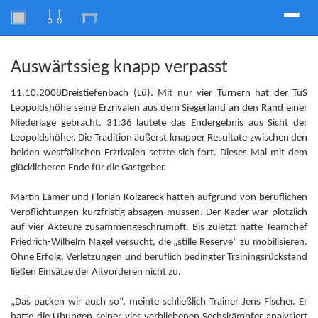
Toggle
naviga
Auswärtssieg knapp verpasst
11.10.2008Dreistiefenbach (Lü). Mit nur vier Turnern hat der TuS
Leopoldshöhe seine Erzrivalen aus dem Siegerland an den Rand einer
Niederlage gebracht. 31:36 lautete das Endergebnis aus Sicht der
Leopoldshöher. Die Tradition äußerst knapper Resultate zwischen den
beiden westfälischen Erzrivalen setzte sich fort. Dieses Mal mit dem
glücklicheren Ende für die Gastgeber.
Martin Lamer und Florian Kolzareck hatten aufgrund von beruflichen
Verpflichtungen kurzfristig absagen müssen. Der Kader war plötzlich
auf vier Akteure zusammengeschrumpft. Bis zuletzt hatte Teamchef
Friedrich-Wilhelm Nagel versucht, die „stille Reserve“ zu mobilisieren.
Ohne Erfolg. Verletzungen und beruflich bedingter Trainingsrückstand
ließen Einsätze der Altvorderen nicht zu.
„Das packen wir auch so“, meinte schließlich Trainer Jens Fischer. Er
hatte die Übungen seiner vier verbliebenen Sechskämpfer analysiert