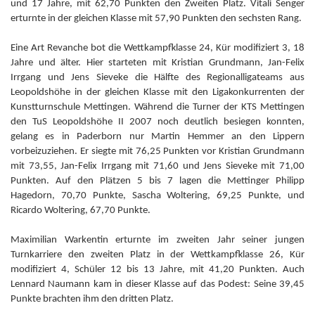
und 17 Jahre, mit 62,70 Punkten den Zweiten Platz. Vitali Senger
erturnte in der gleichen Klasse mit 57,90 Punkten den sechsten Rang.
Eine Art Revanche bot die Wettkampfklasse 24, Kür modifiziert 3, 18
Jahre und älter. Hier starteten mit Kristian Grundmann, Jan-Felix
Irrgang und Jens Sieveke die Hälfte des Regionalligateams aus
Leopoldshöhe in der gleichen Klasse mit den Ligakonkurrenten der
Kunstturnschule Mettingen. Während die Turner der KTS Mettingen
den TuS Leopoldshöhe II 2007 noch deutlich besiegen konnten,
gelang es in Paderborn nur Martin Hemmer an den Lippern
vorbeizuziehen. Er siegte mit 76,25 Punkten vor Kristian Grundmann
mit 73,55, Jan-Felix Irrgang mit 71,60 und Jens Sieveke mit 71,00
Punkten. Auf den Plätzen 5 bis 7 lagen die Mettinger Philipp
Hagedorn, 70,70 Punkte, Sascha Woltering, 69,25 Punkte, und
Ricardo Woltering, 67,70 Punkte.
Maximilian Warkentin erturnte im zweiten Jahr seiner jungen
Turnkarriere den zweiten Platz in der Wettkampfklasse 26, Kür
modifiziert 4, Schüler 12 bis 13 Jahre, mit 41,20 Punkten. Auch
Lennard Naumann kam in dieser Klasse auf das Podest: Seine 39,45
Punkte brachten ihm den dritten Platz.