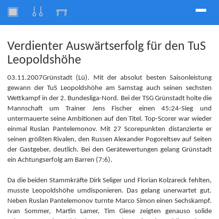
Toggle
naviga
Verdienter Auswärtserfolg für den TuS
Leopoldshöhe
03.11.2007Grünstadt (Lü). Mit der absolut besten Saisonleistung
gewann der TuS Leopoldshöhe am Samstag auch seinen sechsten
Wettkampf in der 2. Bundesliga-Nord. Bei der TSG Grünstadt holte die
Mannschaft um Trainer Jens Fischer einen 45:24-Sieg und
untermauerte seine Ambitionen auf den Titel. Top-Scorer war wieder
einmal Ruslan Pantelemonov. Mit 27 Scorepunkten distanzierte er
seinen größten Rivalen, den Russen Alexander Pogoreltsev auf Seiten
der Gastgeber, deutlich. Bei den Gerätewertungen gelang Grünstadt
ein Achtungserfolg am Barren (7:6).
Da die beiden Stammkräfte Dirk Seliger und Florian Kolzareck fehlten,
musste Leopoldshöhe umdisponieren. Das gelang unerwartet gut.
Neben Ruslan Pantelemonov turnte Marco Simon einen Sechskampf.
Ivan Sommer, Martin Lamer, Tim Giese zeigten genauso solide